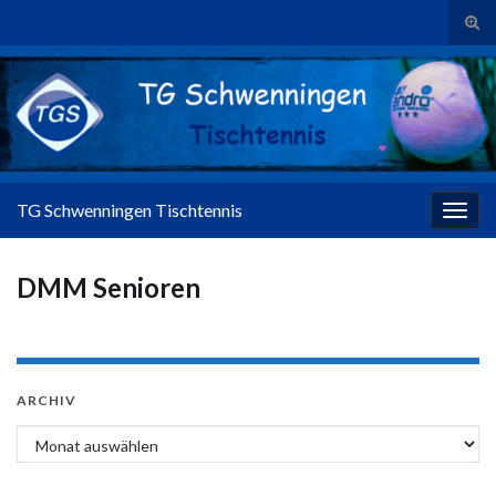
Suc
Search for:
TG Schwenningen Tischtennis
Navig
DMM Senioren
ARCHIV
Archiv