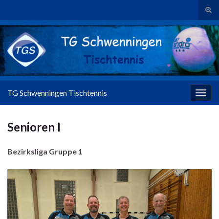
Suc
Search for:
TG Schwenningen Tischtennis
Navig
Senioren I
Bezirksliga Gruppe 1