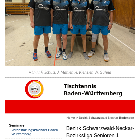
v.l.n.r.: F. Schulz, J. Mahler, H. Kienzler, W. Gühna