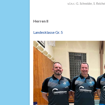
v.l.n.r.: G. Schneider, S. Reich
Herren II
Landesklasse Gr. 5