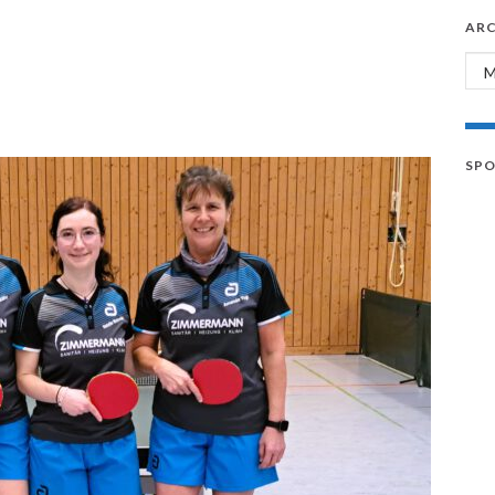
ARC
Arc
SP