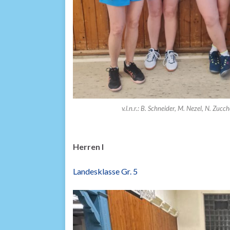
v.l.n.r.: B. Schneider, M. Nezel, N. Zucch
Herren I
Landesklasse Gr. 5