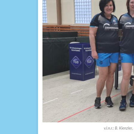
v.l.n.r.: B. Kienzle