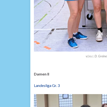
v.l.n.r.: D. Grei
Damen II
Landesliga Gr. 3