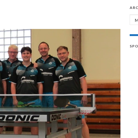
ARC
Arc
SP