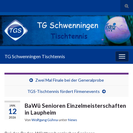
Suc
Search for:
TG Schwenningen Tischtennis
Navig
Zwei Mal Finale bei der Generalprobe
TGS-Tischtennis fördert Firmenevents
BaWü Senioren Einzelmeisterschaften
JAN.
12
in Laupheim
2026
Von
Wolfgang Gühna
unter
News