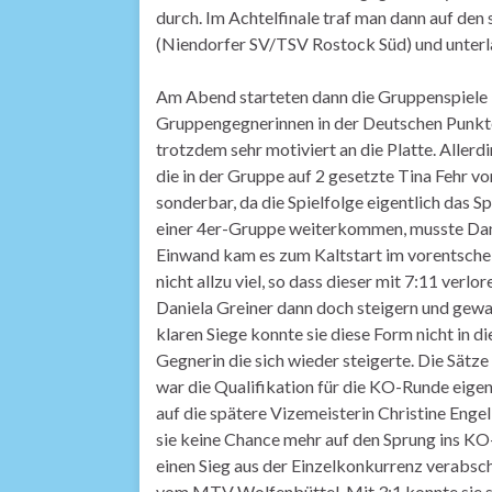
durch. Im Achtelfinale traf man dann auf de
(Niendorfer SV/TSV Rostock Süd) und unterla
Am Abend starteten dann die Gruppenspiele i
Gruppengegnerinnen in der Deutschen Punktera
trotzdem sehr motiviert an die Platte. Allerdin
die in der Gruppe auf 2 gesetzte Tina Fehr 
sonderbar, da die Spielfolge eigentlich das Sp
einer 4er-Gruppe weiterkommen, musste Danie
Einwand kam es zum Kaltstart im vorentschei
nicht allzu viel, so dass dieser mit 7:11 verl
Daniela Greiner dann doch steigern und gewan
klaren Siege konnte sie diese Form nicht in d
Gegnerin die sich wieder steigerte. Die Sätze
war die Qualifikation für die KO-Runde eigent
auf die spätere Vizemeisterin Christine Enge
sie keine Chance mehr auf den Sprung ins KO-
einen Sieg aus der Einzelkonkurrenz verabsch
vom MTV Wolfenbüttel. Mit 3:1 konnte sie sic