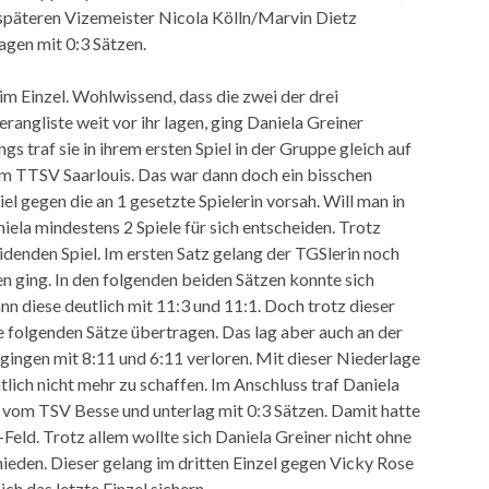
n späteren Vizemeister Nicola Kölln/Marvin Dietz
gen mit 0:3 Sätzen.
m Einzel. Wohlwissend, dass die zwei der drei
ngliste weit vor ihr lagen, ging Daniela Greiner
gs traf sie in ihrem ersten Spiel in der Gruppe gleich auf
vom TTSV Saarlouis. Das war dann doch ein bisschen
iel gegen die an 1 gesetzte Spielerin vorsah. Will man in
la mindestens 2 Spiele für sich entscheiden. Trotz
denden Spiel. Im ersten Satz gelang der TGSlerin noch
oren ging. In den folgenden beiden Sätzen konnte sich
n diese deutlich mit 11:3 und 11:1. Doch trotz dieser
ie folgenden Sätze übertragen. Das lag aber auch an der
 gingen mit 8:11 und 6:11 verloren. Mit dieser Niederlage
lich nicht mehr zu schaffen. Im Anschluss traf Daniela
l vom TSV Besse und unterlag mit 0:3 Sätzen. Damit hatte
Feld. Trotz allem wollte sich Daniela Greiner nicht ohne
ieden. Dieser gelang im dritten Einzel gegen Vicky Rose
h das letzte Einzel sichern.