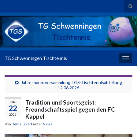
Suc
Search for:
TG Schwenningen Tischtennis
Navig
Jahreshauptversammlung TGS-Tischtennisabteilung
12.06.2026
Tradition und Sportsgeist:
JUNI
22
Freundschaftsspiel gegen den FC
2026
Kappel
Von
Denis Eckert
unter
News