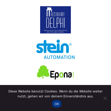
Diese Website benutzt Cookies. Wenn du die Website weiter
nutzt, gehen wir von deinem Einverständnis aus.
© 2026 TG Schwenningen Tischtennis.
OK
Gemacht mit
von
Graphene Themes
.