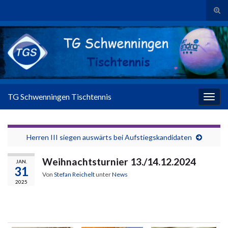
Suc
Search for:
TG Schwenningen Tischtennis
Navig
Herren III siegen auswärts bei Aufstiegskandidaten
Weihnachtsturnier 13./14.12.2024
JAN.
31
Von
Stefan Reichelt
unter
News
2025