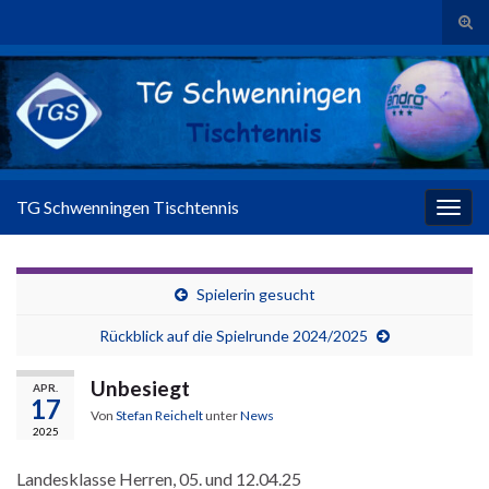
Suc
Search for:
TG Schwenningen Tischtennis
Navig
Spielerin gesucht
Rückblick auf die Spielrunde 2024/2025
Unbesiegt
APR.
17
Von
Stefan Reichelt
unter
News
2025
Landesklasse Herren, 05. und 12.04.25