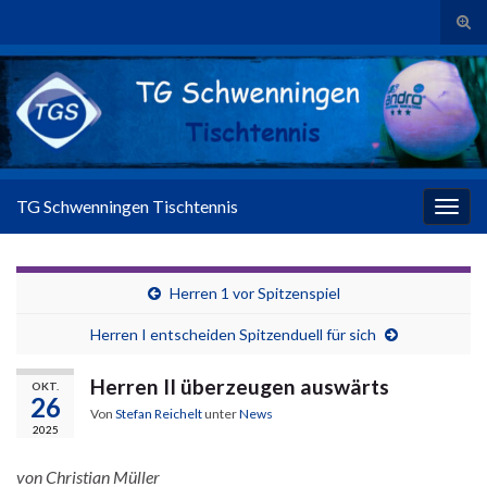
Suc
Search for:
TG Schwenningen Tischtennis
Navig
Herren 1 vor Spitzenspiel
Herren I entscheiden Spitzenduell für sich
Herren II überzeugen auswärts
OKT.
26
Von
Stefan Reichelt
unter
News
2025
von Christian Müller